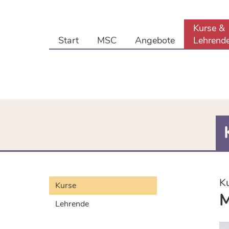
Kurse &
Start
MSC
Angebote
Lehrend
K
Kurse
M
Lehrende