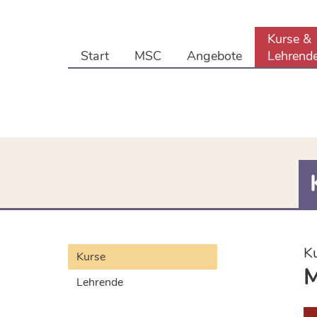
Kurse &
Start
MSC
Angebote
Lehrend
K
Kurse
M
Lehrende